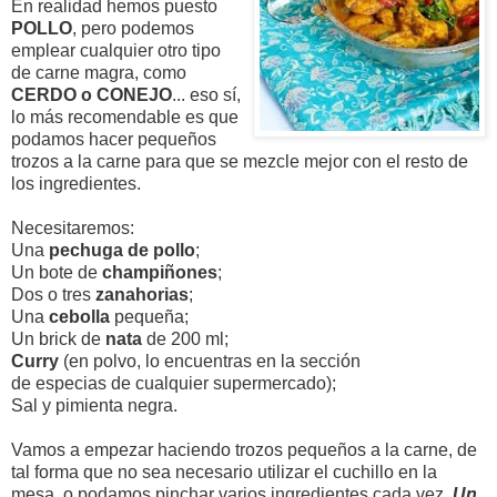
En realidad hemos puesto
POLLO
, pero podemos
emplear cualquier otro tipo
de carne magra, como
CERDO o CONEJO
... eso sí,
lo más recomendable es que
podamos hacer pequeños
trozos a la carne para que se mezcle mejor con el resto de
los ingredientes.
Necesitaremos:
Una
pechuga de pollo
;
Un bote de
champiñones
;
Dos o tres
zanahorias
;
Una
cebolla
pequeña;
Un brick de
nata
de 200 ml;
Curry
(en polvo, lo encuentras en la sección
de especias de cualquier supermercado);
Sal y pimienta negra.
Vamos a empezar haciendo trozos pequeños a la carne, de
tal forma que no sea necesario utilizar el cuchillo en la
mesa, o podamos pinchar varios ingredientes cada vez.
Un