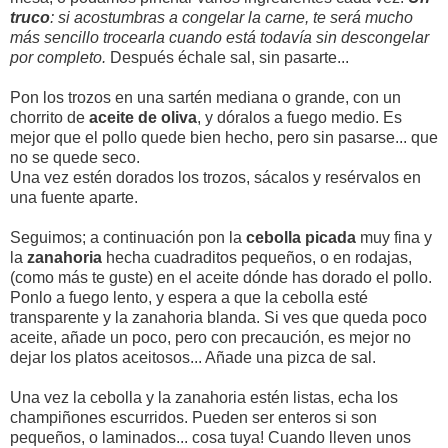
truco
: si acostumbras a congelar la carne, te será mucho
más sencillo trocearla cuando está todavía sin descongelar
por completo.
Después échale sal, sin pasarte...
Pon los trozos en una sartén mediana o grande, con un
chorrito de
aceite de oliva
, y dóralos a fuego medio. Es
mejor que el pollo quede bien hecho, pero sin pasarse... que
no se quede seco.
Una vez estén dorados los trozos, sácalos y resérvalos en
una fuente aparte.
Seguimos; a continuación pon la
cebolla picada
muy fina y
la
zanahoria
hecha cuadraditos pequeños, o en rodajas,
(como más te guste) en el aceite dónde has dorado el pollo.
Ponlo a fuego lento, y espera a que la cebolla esté
transparente y la zanahoria blanda. Si ves que queda poco
aceite, añade un poco, pero con precaución, es mejor no
dejar los platos aceitosos... Añade una pizca de sal.
Una vez la cebolla y la zanahoria estén listas, echa los
champiñones escurridos. Pueden ser enteros si son
pequeños, o laminados... cosa tuya! Cuando lleven unos